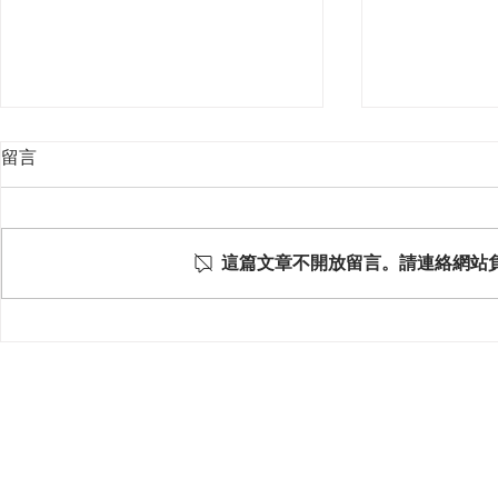
留言
這篇文章不開放留言。請連絡網站
囤房稅 2.0 來臨！多屋族、建
聽過「元宇
商如何課稅、房價影響讓您知
何購買？風
曉！